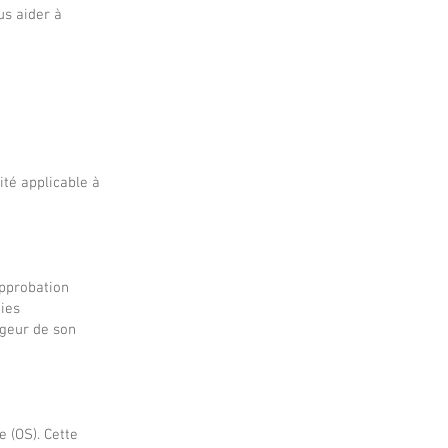
s aider à
té applicable à
approbation
nies
rgeur de son
 (OS). Cette